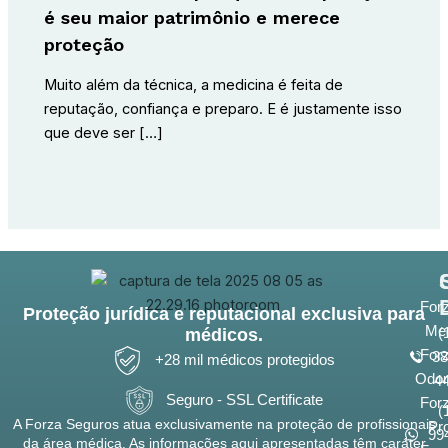
é seu maior patrimônio e merece
proteção
Muito além da técnica, a medicina é feita de
reputação, confiança e preparo. E é justamente isso
que deve ser […]
For
Proteção jurídica e reputacional exclusiva para
Me
(
médicos.
For
38
+28 mil médicos protegidos
Odon
4
Seguro - SSL Certificate
For
(
A Forza Seguros atua exclusivamente na proteção de profissionais
Pr
99
da área médica. As informações aqui apresentadas têm caráter