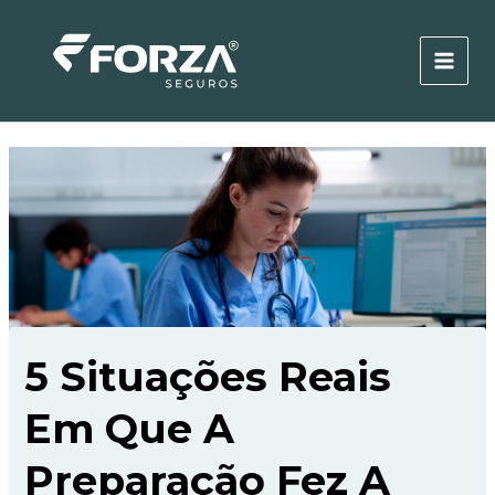
Ir
MAI
para
MEN
o
conteúdo
5 Situações Reais
Em Que A
Preparação Fez A